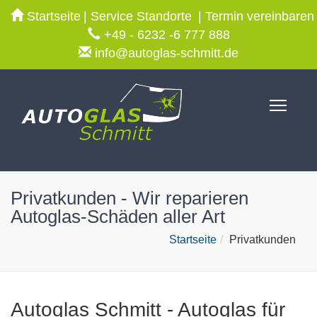
Startseite
Service Standorte
Termin vereinbaren
+49 - 6232 -6 777 888
info@autoglas-schmitt.de
Toggl
Privatkunden - Wir reparieren
Autoglas-Schäden aller Art
Startseite
Privatkunden
Autoglas Schmitt - Autoglas für