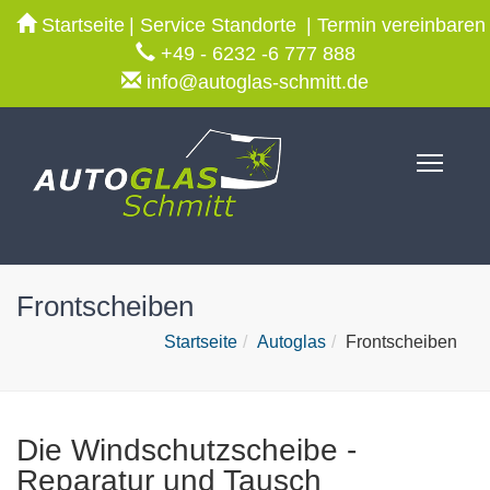
Startseite
Service Standorte
Termin vereinbaren
+49 - 6232 -6 777 888
info@autoglas-schmitt.de
Toggl
Frontscheiben
Startseite
Autoglas
Frontscheiben
Die Windschutzscheibe -
Reparatur und Tausch